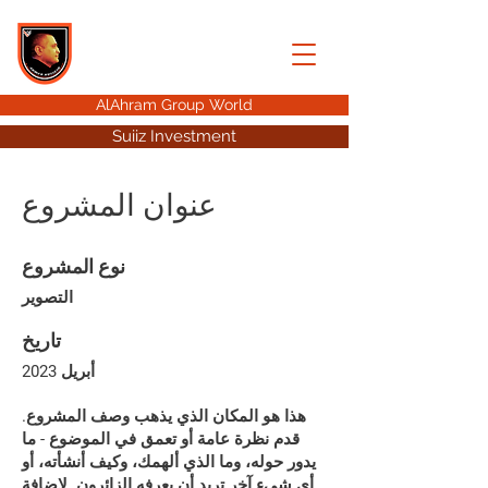
AHMED HUSSEIN
ALAHRAM GROUP
AlAhram Group World
Suiiz Investment
عنوان المشروع
نوع المشروع
التصوير
تاريخ
أبريل 2023
هذا هو المكان الذي يذهب وصف المشروع.
قدم نظرة عامة أو تعمق في الموضوع - ما
يدور حوله، وما الذي ألهمك، وكيف أنشأته، أو
أي شيء آخر تريد أن يعرفه الزائرون. لإضافة